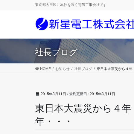
コ
ナ
東京都大田区に本社を置く電気工事会社です
ン
ビ
テ
ゲ
ン
ー
ツ
シ
に
ョ
移
ン
社長ブログ
動
に
移
動
HOME
お知らせ
社長ブログ
東日本大震災から４年
2015年3月11日
/ 最終更新日 :
2015年3月11日
東日本大震災から４年
年・・・