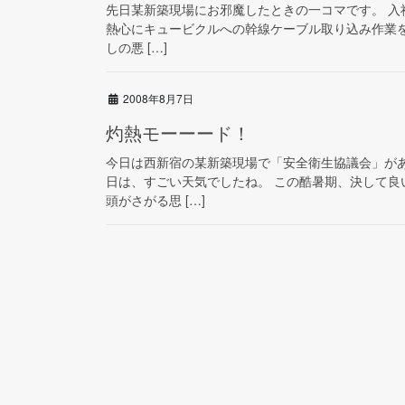
先日某新築現場にお邪魔したときの一コマです。 入社
熱心にキュービクルへの幹線ケーブル取り込み作業
しの悪 […]
2008年8月7日
灼熱モーーード！
今日は西新宿の某新築現場で「安全衛生協議会」が
日は、すごい天気でしたね。 この酷暑期、決して
頭がさがる思 […]