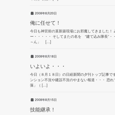
2008年8月20日
俺に任せて！
今日も神宮前の某新築現場にお邪魔してきました！ 
ー・・・・・ そしてまたの名を “建て込み隊長”・
～ん」 […]
2008年8月18日
いよいよ・・・
今日（８月１８日）の日経新聞の夕刊トップ記事です
ンション不況や建設不況のやまない報道・・・ 恐れ
落」（ […]
2008年8月15日
技能継承！