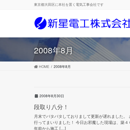
コ
ナ
東京都大田区に本社を置く電気工事会社です
ン
ビ
テ
ゲ
ン
ー
ツ
シ
に
ョ
移
ン
2008年8月
動
に
移
動
HOME
2008年8月
2008年8月30日
段取り八分！
月末でバタバタしておりまして更新が遅れました。
行ってまいりました！ 今日お邪魔した現場は、築
年前から施工 […]