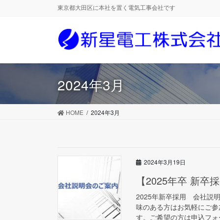
コ
ナ
東京都大田区に本社を置く電気工事会社です
ン
ビ
テ
ゲ
ン
ー
ツ
シ
に
ョ
移
ン
2024年3月
動
に
移
動
HOME
2024年3月
2024年3月19日
【2025年卒 新
2025年新卒採用 会社
味のある方はお気軽にご参
す。ご希望の方は申込フォー