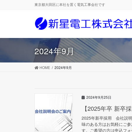
コ
ナ
東京都大田区に本社を置く電気工事会社です
ン
ビ
テ
ゲ
ン
ー
ツ
シ
に
ョ
移
ン
2024年9月
動
に
移
動
HOME
2024年9月
2024年9月25日
【2025年卒 新
2025年新卒採用 会社
味のある方はお気軽にご参
す。ご希望の方は申込フォー