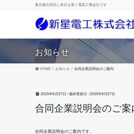
コ
ナ
東京都大田区に本社を置く電気工事会社です
ン
ビ
テ
ゲ
ン
ー
ツ
シ
に
ョ
移
ン
お知らせ
動
に
移
動
HOME
お知らせ
合同企業説明会のご案内
2025年6月27日
/ 最終更新日 :
2025年6月27日
合同企業説明会のご案
合同企業説明会のご案内です。