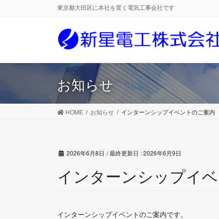
コ
ナ
東京都大田区に本社を置く電気工事会社です
ン
ビ
テ
ゲ
ン
ー
ツ
シ
に
ョ
移
ン
お知らせ
動
に
移
動
HOME
お知らせ
インターンシップイベントのご案内
2026年6月8日
/ 最終更新日 :
2026年6月9日
インターンシップイベ
インターンシップイベントのご案内です。