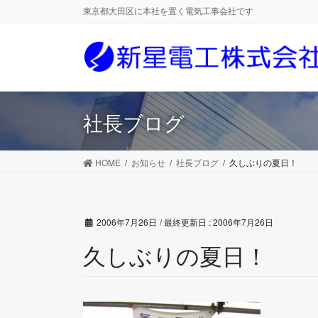
コ
ナ
東京都大田区に本社を置く電気工事会社です
ン
ビ
テ
ゲ
ン
ー
ツ
シ
に
ョ
移
ン
社長ブログ
動
に
移
動
HOME
お知らせ
社長ブログ
久しぶりの夏日！
2006年7月26日
/ 最終更新日 :
2006年7月26日
久しぶりの夏日！