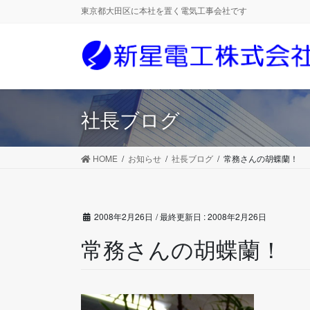
コ
ナ
東京都大田区に本社を置く電気工事会社です
ン
ビ
テ
ゲ
ン
ー
ツ
シ
に
ョ
移
ン
社長ブログ
動
に
移
動
HOME
お知らせ
社長ブログ
常務さんの胡蝶蘭！
2008年2月26日
/ 最終更新日 :
2008年2月26日
常務さんの胡蝶蘭！