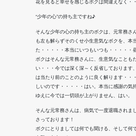
花を見ると幸せを感じるボクは間違えなく・
“少年の心”の持ち主ですね♪
そんな少年の心の持ち主のボクは、元常務さ
も左も解らずそのくせ小生意気なボクを、本
た・・・・・本当にいつもいつも・・・・・
ボクはそんな元常務さんに、生意気なことも
い・・・今では深く深～く反省しております
は当たり前のことのように良く解ります・・
しいのです・・・・・はい。本当に感謝の気
ゆえに今では一切頭が上がりません、はい。
そんな元常務さんは、病気で一度退職されま
さっております！
ボクにとりましては何でも聞ける、そして何で