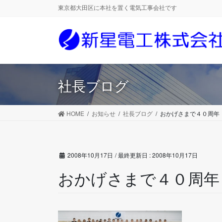
コ
ナ
東京都大田区に本社を置く電気工事会社です
ン
ビ
テ
ゲ
ン
ー
ツ
シ
に
ョ
移
ン
社長ブログ
動
に
移
動
HOME
お知らせ
社長ブログ
おかげさまで４０周年
2008年10月17日
/ 最終更新日 :
2008年10月17日
おかげさまで４０周年